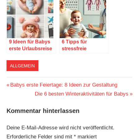
9 Ideen für Babys
6 Tipps für
erste Urlaubsreise
stressfreie
Arztbesuche mit
Babys
ALLGEMEIN
Beitragsnavigation
Vorheriger
Babys erste Feiertage: 8 Ideen zur Gestaltung
Beitrag:
Nächster
Die 6 besten Winteraktivitäten für Babys
Beitrag:
Kommentar hinterlassen
Deine E-Mail-Adresse wird nicht veröffentlicht.
Erforderliche Felder sind mit
*
markiert